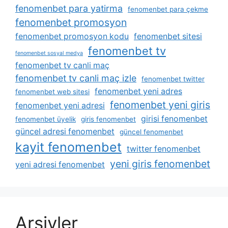
fenomenbet para yatirma
fenomenbet para çekme
fenomenbet promosyon
fenomenbet promosyon kodu
fenomenbet sitesi
fenomenbet tv
fenomenbet sosyal medya
fenomenbet tv canli maç
fenomenbet tv canli maç izle
fenomenbet twitter
fenomenbet yeni adres
fenomenbet web sitesi
fenomenbet yeni giris
fenomenbet yeni adresi
girisi fenomenbet
fenomenbet üyelik
giris fenomenbet
güncel adresi fenomenbet
güncel fenomenbet
kayit fenomenbet
twitter fenomenbet
yeni giris fenomenbet
yeni adresi fenomenbet
Arşivler