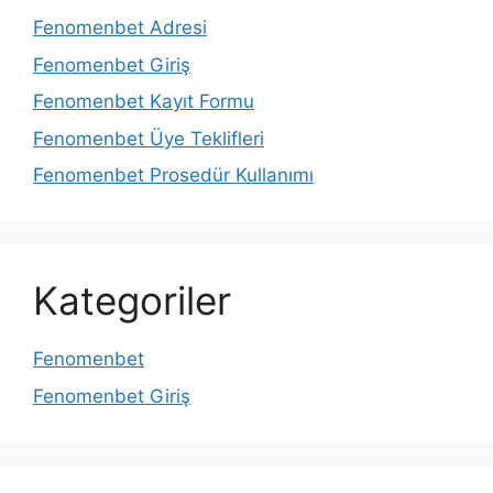
Fenomenbet Adresi
Fenomenbet Giriş
Fenomenbet Kayıt Formu
Fenomenbet Üye Teklifleri
Fenomenbet Prosedür Kullanımı
Kategoriler
Fenomenbet
Fenomenbet Giriş