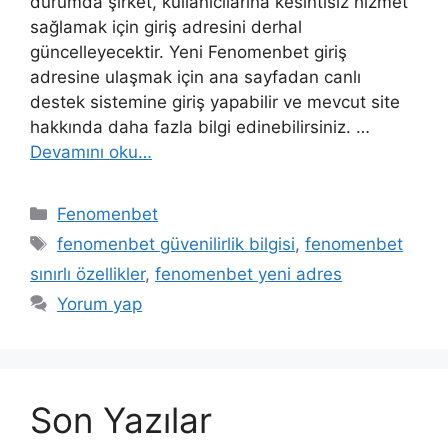
durumda şirket, kullanıcılarına kesintisiz hizmet
sağlamak için giriş adresini derhal
güncelleyecektir. Yeni Fenomenbet giriş
adresine ulaşmak için ana sayfadan canlı
destek sistemine giriş yapabilir ve mevcut site
hakkında daha fazla bilgi edinebilirsiniz. …
Devamını oku…
Kategoriler
Fenomenbet
Etiketler
fenomenbet güvenilirlik bilgisi
,
fenomenbet
sınırlı özellikler
,
fenomenbet yeni adres
Yorum yap
Son Yazılar