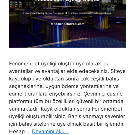
Fenomenbet üyeliği oluştur üye olarak ek
avantajlar ve avantajlar elde edeceksiniz. Siteye
kaydolup üye olduktan sonra çok çeşitli bahis
seçeneklerine, uygun ödeme yöntemlerine ve
cömert oranlara erişebilirsiniz. Çevrimiçi casino
platformu tüm bu özellikleri güvenli bir ortamda
sunmaktadır Kayıt olduktan sonra Fenomenbet
üyeliği oluşturabilirsiniz. Bahis yapmayı sevenler
için bahis sitelerine üye olmak basit bir işlemdir.
Hesap …
Devamını oku…