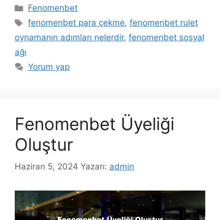
Kategoriler
Fenomenbet
Etiketler
fenomenbet para çekme
,
fenomenbet rulet
oynamanın adımları nelerdir
,
fenomenbet sosyal
ağı
Yorum yap
Fenomenbet Üyeliği
Oluştur
Haziran 5, 2024
Yazarı:
admin