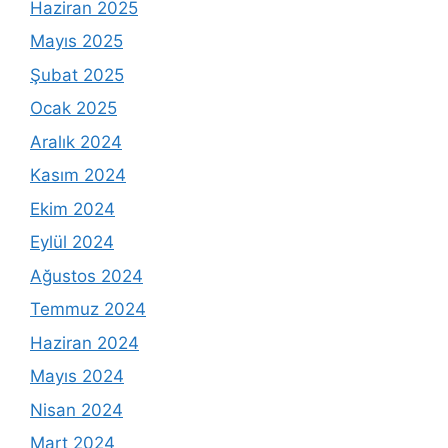
Haziran 2025
Mayıs 2025
Şubat 2025
Ocak 2025
Aralık 2024
Kasım 2024
Ekim 2024
Eylül 2024
Ağustos 2024
Temmuz 2024
Haziran 2024
Mayıs 2024
Nisan 2024
Mart 2024