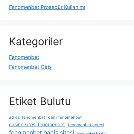
Fenomenbet Prosedür Kullanımı
Kategoriler
Fenomenbet
Fenomenbet Giriş
Etiket Bulutu
adresi fenomenbet
canli fenomenbet
casino sitesi fenomenbet
fenomenbet adresi
fenomenbet bahis sitesi
fenomenbet bağlantı