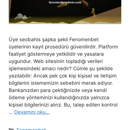
Üye seobahis şapka şekli Fenomenbet
üyelerinin kayıt prosedürü güvenilirdir. Platform
faaliyet göstermeye yetkilidir ve yasalara
uygundur. Web sitesinin topladığı verileri
işlemesindeki amacı nedir? Cümle şu şekilde
yazılabilir: Ancak pek çok kişi kişisel ve iletişim
bilgilerini istememizin sebebini merak ediyor.
Bankanızdan para çektiğinizde veya kendi
ödeme yönteminizi kullandığınızda yalnızca
kişisel bilgilerinizi alırız. Bu, talep edilen kontrol
…
Devamını oku…
Kategoriler
Fenomenbet