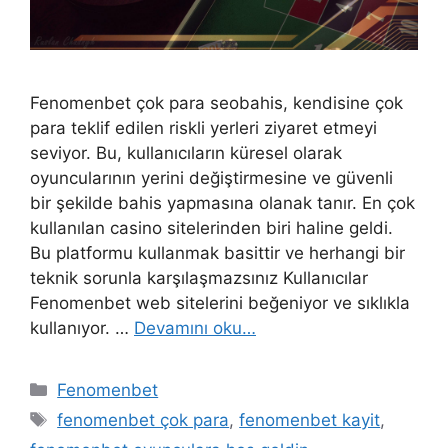
Fenomenbet çok para seobahis, kendisine çok
para teklif edilen riskli yerleri ziyaret etmeyi
seviyor. Bu, kullanıcıların küresel olarak
oyuncularının yerini değiştirmesine ve güvenli
bir şekilde bahis yapmasına olanak tanır. En çok
kullanılan casino sitelerinden biri haline geldi.
Bu platformu kullanmak basittir ve herhangi bir
teknik sorunla karşılaşmazsınız Kullanıcılar
Fenomenbet web sitelerini beğeniyor ve sıklıkla
kullanıyor. …
Devamını oku…
Kategoriler
Fenomenbet
Etiketler
fenomenbet çok para
,
fenomenbet kayit
,