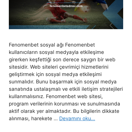
Fenomenbet sosyal ağı Fenomenbet
kullanıcıların sosyal medyayla etkileşime
girerken keşfettiği son derece saygın bir web
sitesidir. Web siteleri çevrimiçi hizmetlerini
geliştirmek için sosyal medya etkileşimi
sunmalıdır. Bunu başarmak için sosyal medya
sanatında ustalaşmalı ve etkili iletişim stratejileri
kullanmalısınız. Fenomenbet web sitesi,
program verilerinin korunması ve sunulmasında
aktif olarak yer almaktadır. Bu bilgilerin dikkate
alınması, harekete …
Devamını oku…