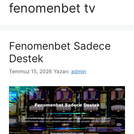
fenomenbet tv
Fenomenbet Sadece
Destek
Temmuz 15, 2026
Yazarı:
admin