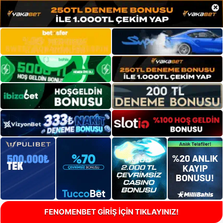
×
FENOMENBET GİRİŞ İÇİN TIKLAYINIZ!