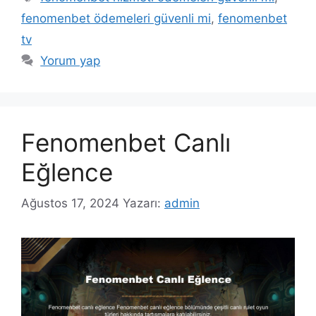
fenomenbet ödemeleri güvenli mi
,
fenomenbet
tv
Yorum yap
Fenomenbet Canlı
Eğlence
Ağustos 17, 2024
Yazarı:
admin