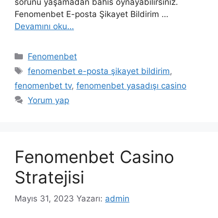
sorunu yaşamadan bahis oynayabilirsiniz.
Fenomenbet E-posta Şikayet Bildirim …
Devamını oku…
Kategoriler
Fenomenbet
Etiketler
fenomenbet e-posta şikayet bildirim
,
fenomenbet tv
,
fenomenbet yasadışı casino
Yorum yap
Fenomenbet Casino
Stratejisi
Mayıs 31, 2023
Yazarı:
admin