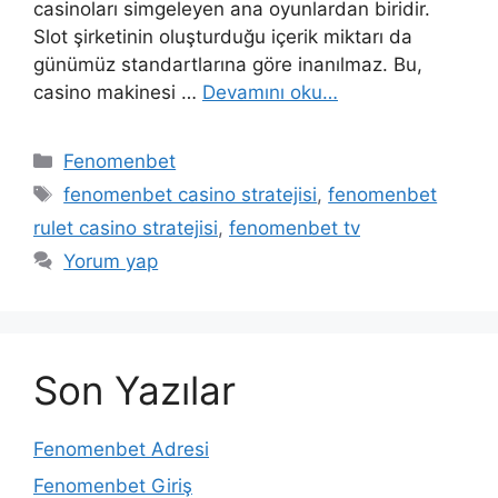
casinoları simgeleyen ana oyunlardan biridir.
Slot şirketinin oluşturduğu içerik miktarı da
günümüz standartlarına göre inanılmaz. Bu,
casino makinesi …
Devamını oku…
Kategoriler
Fenomenbet
Etiketler
fenomenbet casino stratejisi
,
fenomenbet
rulet casino stratejisi
,
fenomenbet tv
Yorum yap
Son Yazılar
Fenomenbet Adresi
Fenomenbet Giriş