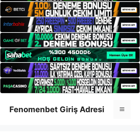
İçeriğe
atla
Fenomenbet Giriş Adresi
Menü