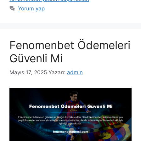
Yorum yap
Fenomenbet Ödemeleri
Güvenli Mi
Mayıs 17, 2025
Yazarı:
admin