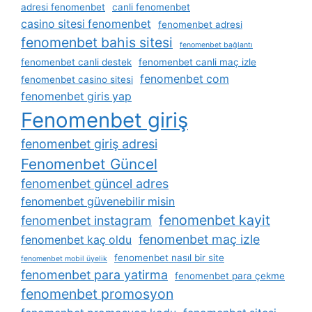
adresi fenomenbet
canli fenomenbet
casino sitesi fenomenbet
fenomenbet adresi
fenomenbet bahis sitesi
fenomenbet bağlantı
fenomenbet canli destek
fenomenbet canli maç izle
fenomenbet com
fenomenbet casino sitesi
fenomenbet giris yap
Fenomenbet giriş
fenomenbet giriş adresi
Fenomenbet Güncel
fenomenbet güncel adres
fenomenbet güvenebilir misin
fenomenbet kayit
fenomenbet instagram
fenomenbet maç izle
fenomenbet kaç oldu
fenomenbet nasıl bir site
fenomenbet mobil üyelik
fenomenbet para yatirma
fenomenbet para çekme
fenomenbet promosyon