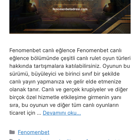
Fenomenbet canlı eğlence Fenomenbet canlı
eğlence bölümünde çeşitli canlı rulet oyun türleri
hakkında tartışmalara katılabilirsiniz. Oyunun bu
sürümü, büyüleyici ve birinci sınıf bir şekilde
canlı yayın yapmanıza ve gelir elde etmenize
olanak tanır. Canlı ve gerçek krupiyeler ve diğer
birçok özel hizmetle etkileşime girmenin yanı
sıra, bu oyunun ve diğer tüm canlı oyunların
ticaret için …
Devamını oku…
Kategoriler
Fenomenbet