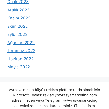
Ocak 2023
Aralık 2022
Kasım 2022
Ekim 2022
Eylül 2022
Ağustos 2022
Temmuz 2022
Haziran 2022
Mayıs 2022
Avrasya'nın en büyük reklam platformunda olmak için
Microsoft Teams:
reklam@avrasyamarketing.com
adresimizden veya Telegram: @Avrasyamarketing
adresimizden irtibat kurabilirsiniz. (Tek iletişim