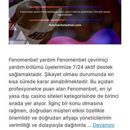
Fenomenbet yardım Fenomenbet çevrimiçi
yardım bölümü üyelerimize 7/24 aktif destek
sağlamaktadır. Şikayet olması durumunda en
kısa sürede karar alınabilmektedir. Bu açıdan
profesyonelce puan alan Fenomenbet, en iyi
yasa dışı casino siteleri kategorisinde de birinci
sırada yer alıyor. İlginç bir konu olmasına
rağmen, doğrudan müşteri etkisi özellikle
önemlidir ve doğrudan altyapı yöneticilerinin
verimliliği ve dolayısıyla dağıtımla …
Devamını