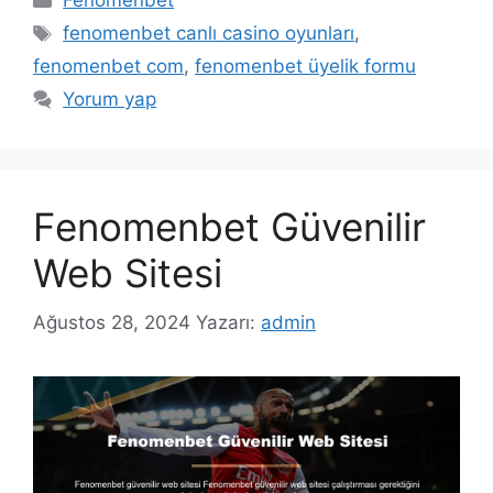
Fenomenbet
Etiketler
fenomenbet canlı casino oyunları
,
fenomenbet com
,
fenomenbet üyelik formu
Yorum yap
Fenomenbet Güvenilir
Web Sitesi
Ağustos 28, 2024
Yazarı:
admin