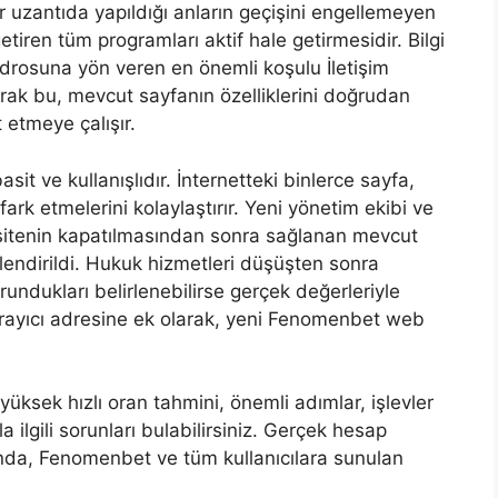
uzantıda yapıldığı anların geçişini engellemeyen
getiren tüm programları aktif hale getirmesidir. Bilgi
drosuna yön veren en önemli koşulu İletişim
arak bu, mevcut sayfanın özelliklerini doğrudan
 etmeye çalışır.
it ve kullanışlıdır. İnternetteki binlerce sayfa,
i fark etmelerini kolaylaştırır. Yeni yönetim ekibi ve
, sitenin kapatılmasından sonra sağlanan mevcut
lendirildi. Hukuk hizmetleri düşüşten sonra
orundukları belirlenebilirse gerçek değerleriyle
n tarayıcı adresine ek olarak, yeni Fenomenbet web
yüksek hızlı oran tahmini, önemli adımlar, işlevler
 ilgili sorunları bulabilirsiniz. Gerçek hesap
nda, Fenomenbet ve tüm kullanıcılara sunulan