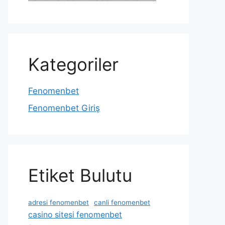
Kategoriler
Fenomenbet
Fenomenbet Giriş
Etiket Bulutu
adresi fenomenbet
canli fenomenbet
casino sitesi fenomenbet