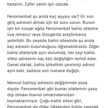
kazanın. Zafer senin işin olacak.
Fenomenbet şu anda kaç eşyası var? En son
giriş adresini almak için bir soru sorun. Bunun
için bir sosyal ağda Fenomenbet bahis sitesine
üye olmanız veya Google’da araştırmanız
yeterlidir. Bu sayede bahis sitesinde şu anda
kaç adresin bulunduğunu öğrenebilirsiniz. Diğer
bahis siteleriyle aynı durumda, her sayı bahis
sitesi adresinin kaç kez değiştiğini temsil eder.
Genel olarak, bahis şirketinin çevrimiçi adresi
aynı kalır, sadece son numara değişti.
Mevcut bahisçi adresini değiştirmek yasa
dışıdır. Fenomenbet gibi kumar sitelerinin yasa
dışı olması lisanslı olmamalarından
kaynaklanmıyor. Çoğu bahis sitesi gibi,
Fenomenbet de diğer ülkelerden bahis yapmak