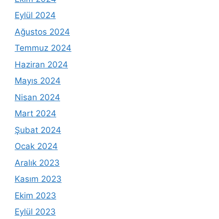
Eylül 2024
Ağustos 2024
Temmuz 2024
Haziran 2024
Mayıs 2024
Nisan 2024
Mart 2024
Şubat 2024
Ocak 2024
Aralık 2023
Kasım 2023
Ekim 2023
Eylül 2023