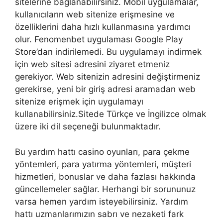
sitelerine bağlanabilirsiniz. Mobil uygulamalar,
kullanıcıların web sitenize erişmesine ve
özelliklerini daha hızlı kullanmasına yardımcı
olur. Fenomenbet uygulaması Google Play
Store’dan indirilemedi. Bu uygulamayı indirmek
için web sitesi adresini ziyaret etmeniz
gerekiyor. Web sitenizin adresini değiştirmeniz
gerekirse, yeni bir giriş adresi aramadan web
sitenize erişmek için uygulamayı
kullanabilirsiniz.Sitede Türkçe ve İngilizce olmak
üzere iki dil seçeneği bulunmaktadır.
Bu yardım hattı casino oyunları, para çekme
yöntemleri, para yatırma yöntemleri, müşteri
hizmetleri, bonuslar ve daha fazlası hakkında
güncellemeler sağlar. Herhangi bir sorununuz
varsa hemen yardım isteyebilirsiniz. Yardım
hattı uzmanlarımızın sabrı ve nezaketi fark