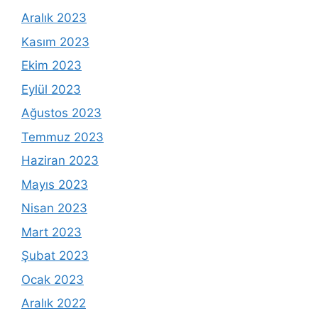
Aralık 2023
Kasım 2023
Ekim 2023
Eylül 2023
Ağustos 2023
Temmuz 2023
Haziran 2023
Mayıs 2023
Nisan 2023
Mart 2023
Şubat 2023
Ocak 2023
Aralık 2022