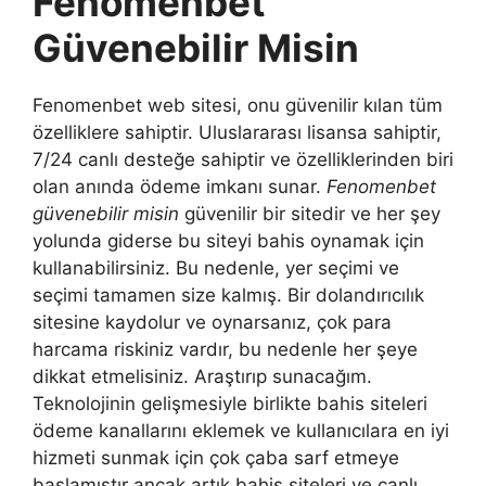
Fenomenbet
Güvenebilir Misin
Fenomenbet web sitesi, onu güvenilir kılan tüm
özelliklere sahiptir. Uluslararası lisansa sahiptir,
7/24 canlı desteğe sahiptir ve özelliklerinden biri
olan anında ödeme imkanı sunar.
Fenomenbet
güvenebilir misin
güvenilir bir sitedir ve her şey
yolunda giderse bu siteyi bahis oynamak için
kullanabilirsiniz. Bu nedenle, yer seçimi ve
seçimi tamamen size kalmış. Bir dolandırıcılık
sitesine kaydolur ve oynarsanız, çok para
harcama riskiniz vardır, bu nedenle her şeye
dikkat etmelisiniz. Araştırıp sunacağım.
Teknolojinin gelişmesiyle birlikte bahis siteleri
ödeme kanallarını eklemek ve kullanıcılara en iyi
hizmeti sunmak için çok çaba sarf etmeye
başlamıştır ancak artık bahis siteleri ve canlı