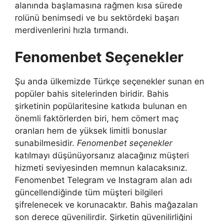
alanında başlamasına rağmen kısa sürede
rolünü benimsedi ve bu sektördeki başarı
merdivenlerini hızla tırmandı.
Fenomenbet Seçenekler
Şu anda ülkemizde Türkçe seçenekler sunan en
popüler bahis sitelerinden biridir. Bahis
şirketinin popülaritesine katkıda bulunan en
önemli faktörlerden biri, hem cömert maç
oranları hem de yüksek limitli bonuslar
sunabilmesidir.
Fenomenbet seçenekler
katılmayı düşünüyorsanız alacağınız müşteri
hizmeti seviyesinden memnun kalacaksınız.
Fenomenbet Telegram ve Instagram alan adı
güncellendiğinde tüm müşteri bilgileri
şifrelenecek ve korunacaktır. Bahis mağazaları
son derece güvenilirdir. Şirketin güvenilirliğini