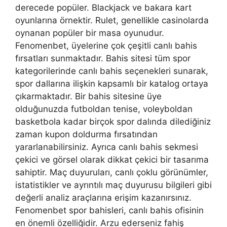
derecede popüler. Blackjack ve bakara kart
oyunlarına örnektir. Rulet, genellikle casinolarda
oynanan popüler bir masa oyunudur.
Fenomenbet, üyelerine çok çeşitli canlı bahis
fırsatları sunmaktadır. Bahis sitesi tüm spor
kategorilerinde canlı bahis seçenekleri sunarak,
spor dallarına ilişkin kapsamlı bir katalog ortaya
çıkarmaktadır. Bir bahis sitesine üye
olduğunuzda futboldan tenise, voleyboldan
basketbola kadar birçok spor dalında dilediğiniz
zaman kupon doldurma fırsatından
yararlanabilirsiniz. Ayrıca canlı bahis sekmesi
çekici ve görsel olarak dikkat çekici bir tasarıma
sahiptir. Maç duyuruları, canlı çoklu görünümler,
istatistikler ve ayrıntılı maç duyurusu bilgileri gibi
değerli analiz araçlarına erişim kazanırsınız.
Fenomenbet spor bahisleri, canlı bahis ofisinin
en önemli özelliğidir. Arzu ederseniz fahiş