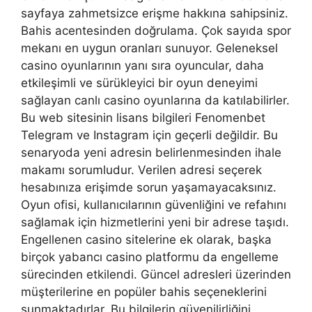
sayfaya zahmetsizce erişme hakkına sahipsiniz.
Bahis acentesinden doğrulama. Çok sayıda spor
mekanı en uygun oranları sunuyor. Geleneksel
casino oyunlarının yanı sıra oyuncular, daha
etkileşimli ve sürükleyici bir oyun deneyimi
sağlayan canlı casino oyunlarına da katılabilirler.
Bu web sitesinin lisans bilgileri Fenomenbet
Telegram ve Instagram için geçerli değildir. Bu
senaryoda yeni adresin belirlenmesinden ihale
makamı sorumludur. Verilen adresi seçerek
hesabınıza erişimde sorun yaşamayacaksınız.
Oyun ofisi, kullanıcılarının güvenliğini ve refahını
sağlamak için hizmetlerini yeni bir adrese taşıdı.
Engellenen casino sitelerine ek olarak, başka
birçok yabancı casino platformu da engelleme
sürecinden etkilendi. Güncel adresleri üzerinden
müşterilerine en popüler bahis seçeneklerini
sunmaktadırlar. Bu bilgilerin güvenilirliğini