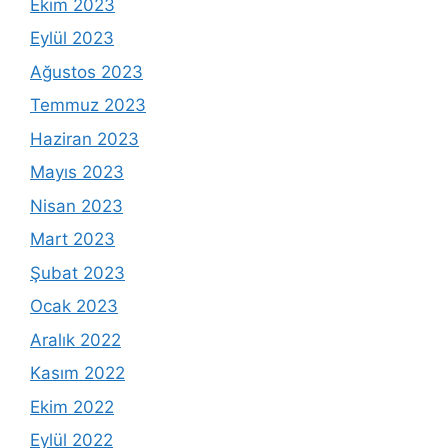
Ekim 2023
Eylül 2023
Ağustos 2023
Temmuz 2023
Haziran 2023
Mayıs 2023
Nisan 2023
Mart 2023
Şubat 2023
Ocak 2023
Aralık 2022
Kasım 2022
Ekim 2022
Eylül 2022