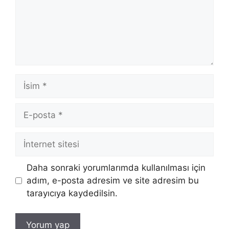
İsim
E-
posta
İnternet
sitesi
Daha sonraki yorumlarımda kullanılması için
adım, e-posta adresim ve site adresim bu
tarayıcıya kaydedilsin.