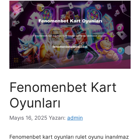
Fenomenbet Kart
Oyunları
Mayıs 16, 2025
Yazarı:
admin
Fenomenbet kart oyunları rulet oyunu inanılmaz