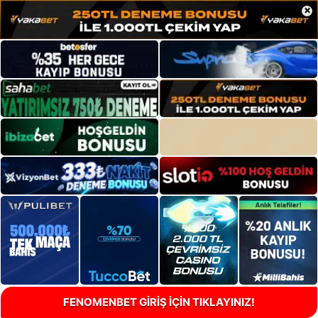
×
FENOMENBET GİRİŞ İÇİN TIKLAYINIZ!