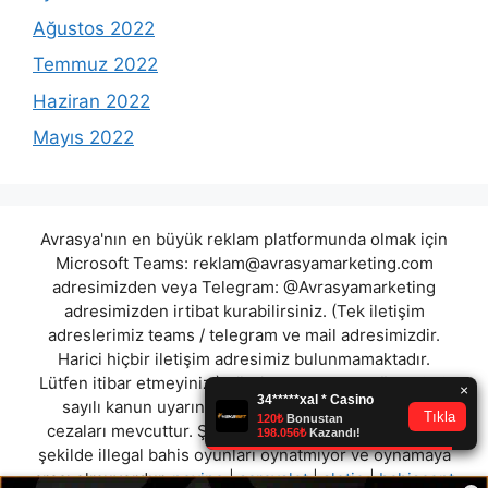
Ağustos 2022
Temmuz 2022
Haziran 2022
Mayıs 2022
Avrasya'nın en büyük reklam platformunda olmak için
Microsoft Teams:
reklam@avrasyamarketing.com
adresimizden veya Telegram: @Avrasyamarketing
adresimizden irtibat kurabilirsiniz. (Tek iletişim
adreslerimiz teams / telegram ve mail adresimizdir.
Harici hiçbir iletişim adresimiz bulunmamaktadır.
Lütfen itibar etmeyiniz.) Türkiye yasalarına göre 7258
sayılı kanun uyarınca yasa dışı bahis oynamanın
cezaları mevcuttur. Şu an bulunduğunuz site hiç bir
şekilde illegal bahis oyunları oynatmıyor ve oynamaya
aracı olmuyordur.
neyine
|
sarayslot
|
slotio
|
bahiscent