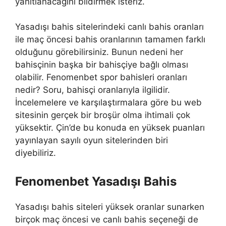
yanıtlanacağını bildirmek isteriz.
Yasadışı bahis sitelerindeki canlı bahis oranları
ile maç öncesi bahis oranlarının tamamen farklı
olduğunu görebilirsiniz. Bunun nedeni her
bahisçinin başka bir bahisçiye bağlı olması
olabilir. Fenomenbet spor bahisleri oranları
nedir? Soru, bahisçi oranlarıyla ilgilidir.
İncelemelere ve karşılaştırmalara göre bu web
sitesinin gerçek bir broşür olma ihtimali çok
yüksektir. Çin’de bu konuda en yüksek puanları
yayınlayan sayılı oyun sitelerinden biri
diyebiliriz.
Fenomenbet Yasadışı Bahis
Yasadışı bahis siteleri yüksek oranlar sunarken
birçok maç öncesi ve canlı bahis seçeneği de