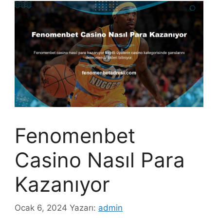
Fenomenbet
Casino Nasıl Para
Kazanıyor
Ocak 6, 2024
Yazarı:
admin