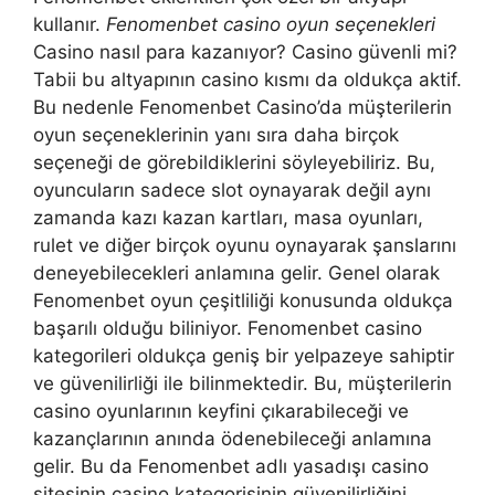
kullanır.
Fenomenbet casino oyun seçenekleri
Casino nasıl para kazanıyor? Casino güvenli mi?
Tabii bu altyapının casino kısmı da oldukça aktif.
Bu nedenle Fenomenbet Casino’da müşterilerin
oyun seçeneklerinin yanı sıra daha birçok
seçeneği de görebildiklerini söyleyebiliriz. Bu,
oyuncuların sadece slot oynayarak değil aynı
zamanda kazı kazan kartları, masa oyunları,
rulet ve diğer birçok oyunu oynayarak şanslarını
deneyebilecekleri anlamına gelir. Genel olarak
Fenomenbet oyun çeşitliliği konusunda oldukça
başarılı olduğu biliniyor. Fenomenbet casino
kategorileri oldukça geniş bir yelpazeye sahiptir
ve güvenilirliği ile bilinmektedir. Bu, müşterilerin
casino oyunlarının keyfini çıkarabileceği ve
kazançlarının anında ödenebileceği anlamına
gelir. Bu da Fenomenbet adlı yasadışı casino
sitesinin casino kategorisinin güvenilirliğini