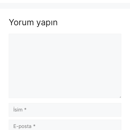
Yorum yapın
Yorum
İsim
E-
posta