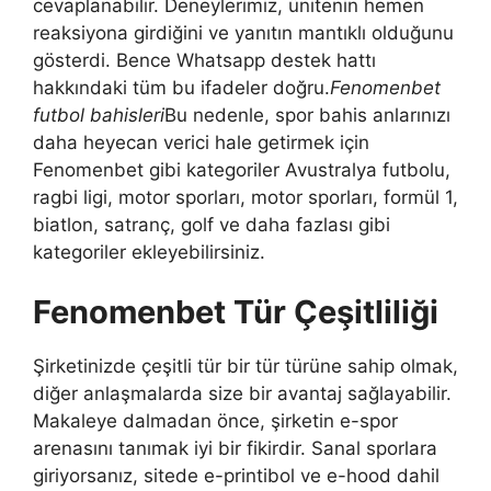
cevaplanabilir. Deneylerimiz, ünitenin hemen
reaksiyona girdiğini ve yanıtın mantıklı olduğunu
gösterdi. Bence Whatsapp destek hattı
hakkındaki tüm bu ifadeler doğru.
Fenomenbet
futbol bahisleri
Bu nedenle, spor bahis anlarınızı
daha heyecan verici hale getirmek için
Fenomenbet gibi kategoriler Avustralya futbolu,
ragbi ligi, motor sporları, motor sporları, formül 1,
biatlon, satranç, golf ve daha fazlası gibi
kategoriler ekleyebilirsiniz.
Fenomenbet Tür Çeşitliliği
Şirketinizde çeşitli tür bir tür türüne sahip olmak,
diğer anlaşmalarda size bir avantaj sağlayabilir.
Makaleye dalmadan önce, şirketin e-spor
arenasını tanımak iyi bir fikirdir. Sanal sporlara
giriyorsanız, sitede e-printibol ve e-hood dahil