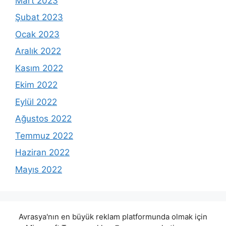
Mart 2023
Şubat 2023
Ocak 2023
Aralık 2022
Kasım 2022
Ekim 2022
Eylül 2022
Ağustos 2022
Temmuz 2022
Haziran 2022
Mayıs 2022
Avrasya'nın en büyük reklam platformunda olmak için