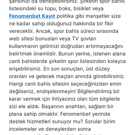
şansınızı da deneyebilirsiniz. Şirketin spor bahis
listesindeki su topu, boks, bisiklet veya
Fenomenbet Kayıt
politika gibi manşetler size
ne kadar sahip olduğunuz hakkında bir fikir
verecektir. Ancak, spor bahis süreci sırasında
web sitesi bonusları veya TV şovları
kullanmanın gelirinizi doğrudan artırmayacağını
belirtmek önemlidir. Bunun yerine, istenen alana
canlı bahislerde şirketin spor listesinden kolayca
erişebilirsiniz. En son sonuçları, üst düzey
oranları ve gelecek maçları anında görebilirsiniz.
Hangi canlı bahis sitesini seçeceğinizden emin
değilseniz, endişelenmeyin! Bilgilendirilmiş bir
karar vermek için ihtiyacınız olan tüm bilgilerle
sizi ele aldık. Başarının anahtarı, sağlam bir
plana sahip olmaktır. Fenomenbet yerinde
destek hizmetleri sunuyor mu? Sorular birim
incelemeler ve deneylerden sonra