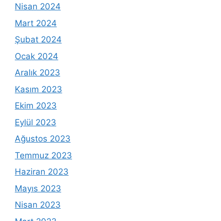
Nisan 2024
Mart 2024
Şubat 2024
Ocak 2024
Aralık 2023
Kasım 2023
Ekim 2023
Eylül 2023
Ağustos 2023
Temmuz 2023
Haziran 2023
Mayıs 2023
Nisan 2023