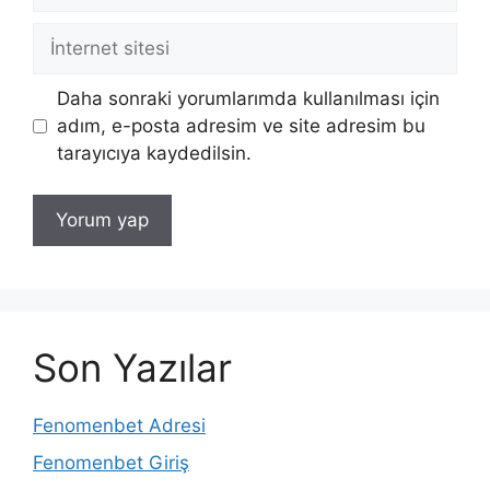
İnternet
sitesi
Daha sonraki yorumlarımda kullanılması için
adım, e-posta adresim ve site adresim bu
tarayıcıya kaydedilsin.
Son Yazılar
Fenomenbet Adresi
Fenomenbet Giriş