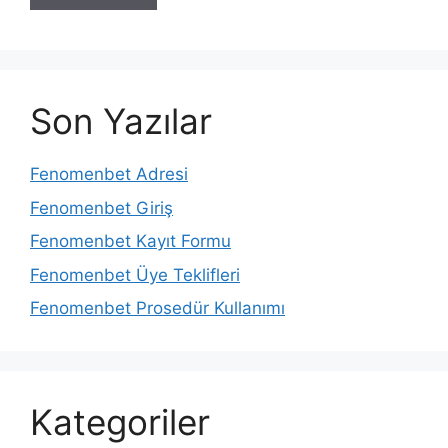
Son Yazılar
Fenomenbet Adresi
Fenomenbet Giriş
Fenomenbet Kayıt Formu
Fenomenbet Üye Teklifleri
Fenomenbet Prosedür Kullanımı
Kategoriler