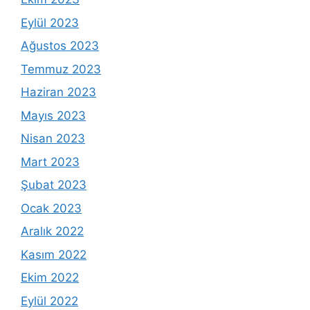
Eylül 2023
Ağustos 2023
Temmuz 2023
Haziran 2023
Mayıs 2023
Nisan 2023
Mart 2023
Şubat 2023
Ocak 2023
Aralık 2022
Kasım 2022
Ekim 2022
Eylül 2022