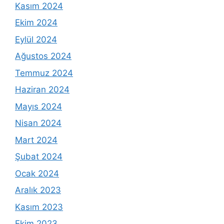
Kasım 2024
Ekim 2024
Eylül 2024
Ağustos 2024
Temmuz 2024
Haziran 2024
Mayıs 2024
Nisan 2024
Mart 2024
Şubat 2024
Ocak 2024
Aralık 2023
Kasım 2023
Ekim 2023