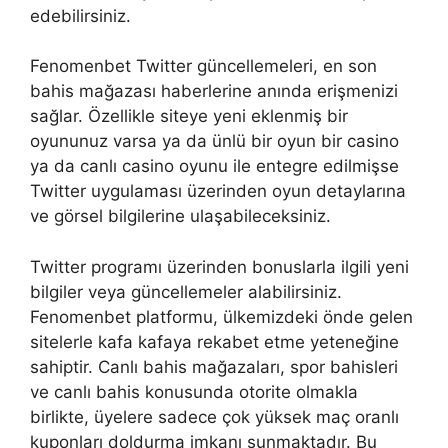
edebilirsiniz.
Fenomenbet Twitter güncellemeleri, en son
bahis mağazası haberlerine anında erişmenizi
sağlar. Özellikle siteye yeni eklenmiş bir
oyununuz varsa ya da ünlü bir oyun bir casino
ya da canlı casino oyunu ile entegre edilmişse
Twitter uygulaması üzerinden oyun detaylarına
ve görsel bilgilerine ulaşabileceksiniz.
Twitter programı üzerinden bonuslarla ilgili yeni
bilgiler veya güncellemeler alabilirsiniz.
Fenomenbet platformu, ülkemizdeki önde gelen
sitelerle kafa kafaya rekabet etme yeteneğine
sahiptir. Canlı bahis mağazaları, spor bahisleri
ve canlı bahis konusunda otorite olmakla
birlikte, üyelere sadece çok yüksek maç oranlı
kuponları doldurma imkanı sunmaktadır. Bu