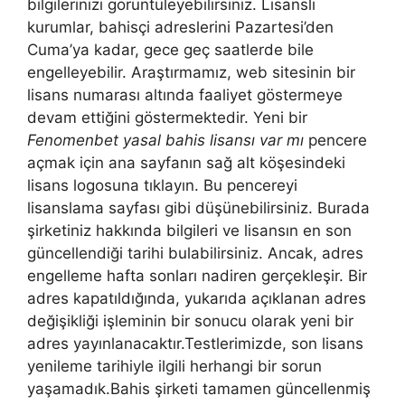
bilgilerinizi görüntüleyebilirsiniz. Lisanslı
kurumlar, bahisçi adreslerini Pazartesi’den
Cuma’ya kadar, gece geç saatlerde bile
engelleyebilir. Araştırmamız, web sitesinin bir
lisans numarası altında faaliyet göstermeye
devam ettiğini göstermektedir. Yeni bir
Fenomenbet yasal bahis lisansı var mı
pencere
açmak için ana sayfanın sağ alt köşesindeki
lisans logosuna tıklayın. Bu pencereyi
lisanslama sayfası gibi düşünebilirsiniz. Burada
şirketiniz hakkında bilgileri ve lisansın en son
güncellendiği tarihi bulabilirsiniz. Ancak, adres
engelleme hafta sonları nadiren gerçekleşir. Bir
adres kapatıldığında, yukarıda açıklanan adres
değişikliği işleminin bir sonucu olarak yeni bir
adres yayınlanacaktır.Testlerimizde, son lisans
yenileme tarihiyle ilgili herhangi bir sorun
yaşamadık.Bahis şirketi tamamen güncellenmiş