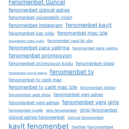
Fenomenbet Güncel
fenomenbet güncel adres
fenomenbet güvenebilir misin
fenomenbet kayit
fenomenbet instagram
fenomenbet maç izle
fenomenbet kaç oldu
fenomenbet nasıl bir site
fenomenbet mobil üyelik
fenomenbet para yatirma
fenomenbet para çekme
fenomenbet promosyon
fenomenbet promosyon kodu
fenomenbet sitesi
fenomenbet tv
fenomenbet sosyal medya
fenomenbet tv canli maç
fenomenbet tv canli maç izle
fenomenbet twitter
fenomenbet yeni adres
fenomenbet web sitesi
fenomenbet yeni giris
fenomenbet yeni adresi
girisi fenomenbet
fenomenbet üyelik
giris fenomenbet
güncel adresi fenomenbet
güncel fenomenbet
kayit fenomenbet
twitter fenomenbet