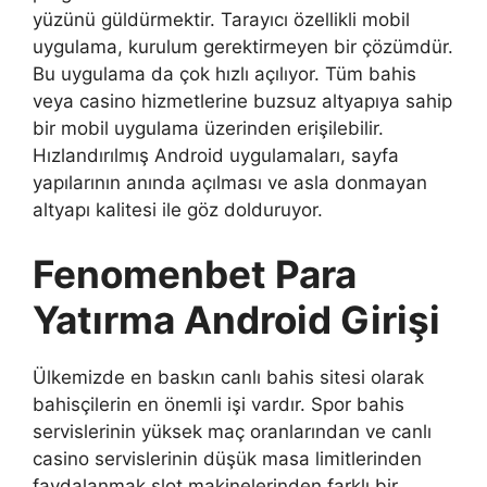
yüzünü güldürmektir. Tarayıcı özellikli mobil
uygulama, kurulum gerektirmeyen bir çözümdür.
Bu uygulama da çok hızlı açılıyor. Tüm bahis
veya casino hizmetlerine buzsuz altyapıya sahip
bir mobil uygulama üzerinden erişilebilir.
Hızlandırılmış Android uygulamaları, sayfa
yapılarının anında açılması ve asla donmayan
altyapı kalitesi ile göz dolduruyor.
Fenomenbet Para
Yatırma Android Girişi
Ülkemizde en baskın canlı bahis sitesi olarak
bahisçilerin en önemli işi vardır. Spor bahis
servislerinin yüksek maç oranlarından ve canlı
casino servislerinin düşük masa limitlerinden
faydalanmak slot makinelerinden farklı bir