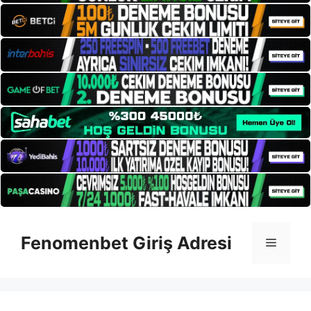
İçeriğe
atla
Fenomenbet Giriş Adresi
Menü