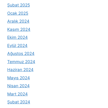
Şubat 2025
Ocak 2025
Aralık 2024
Kasım 2024
Ekim 2024
Eylül 2024
Ağustos 2024
Temmuz 2024
Haziran 2024
Mayıs 2024
Nisan 2024
Mart 2024
Şubat 2024