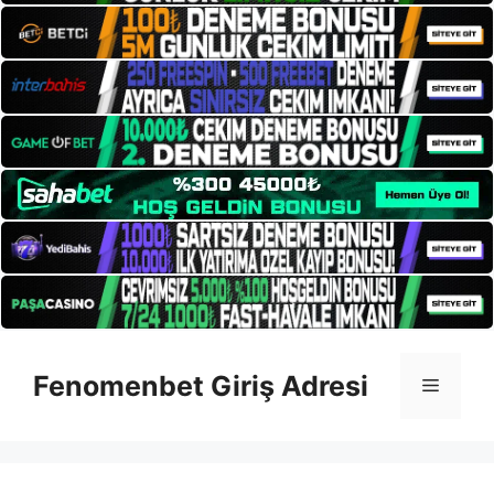
İçeriğe
atla
Fenomenbet Giriş Adresi
Menü