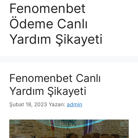
Fenomenbet
Ödeme Canlı
Yardım Şikayeti
Fenomenbet Canlı
Yardım Şikayeti
Şubat 18, 2023
Yazarı:
admin