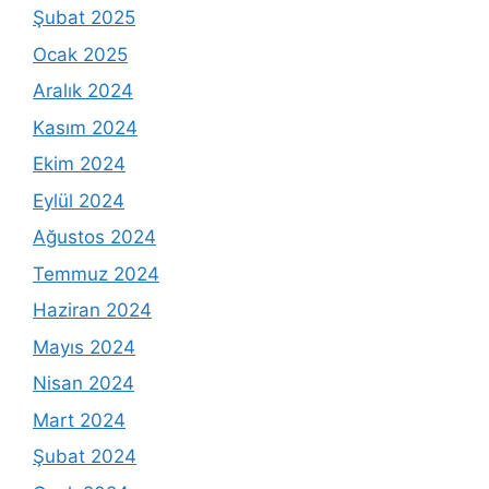
Şubat 2025
Ocak 2025
Aralık 2024
Kasım 2024
Ekim 2024
Eylül 2024
Ağustos 2024
Temmuz 2024
Haziran 2024
Mayıs 2024
Nisan 2024
Mart 2024
Şubat 2024