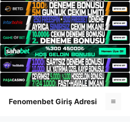
İçeriğe
atla
Fenomenbet Giriş Adresi
Menü