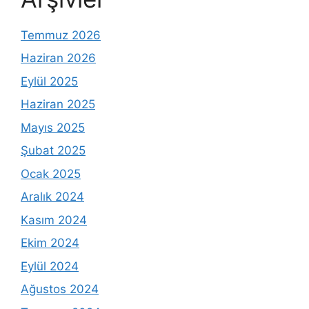
Temmuz 2026
Haziran 2026
Eylül 2025
Haziran 2025
Mayıs 2025
Şubat 2025
Ocak 2025
Aralık 2024
Kasım 2024
Ekim 2024
Eylül 2024
Ağustos 2024