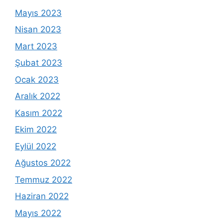
Mayıs 2023
Nisan 2023
Mart 2023
Şubat 2023
Ocak 2023
Aralık 2022
Kasım 2022
Ekim 2022
Eylül 2022
Ağustos 2022
Temmuz 2022
Haziran 2022
Mayıs 2022