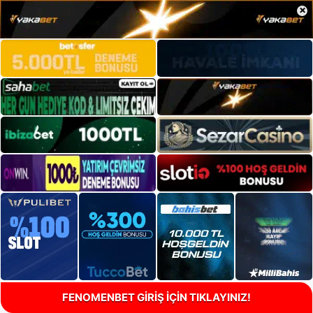
×
FENOMENBET GİRİŞ İÇİN TIKLAYINIZ!