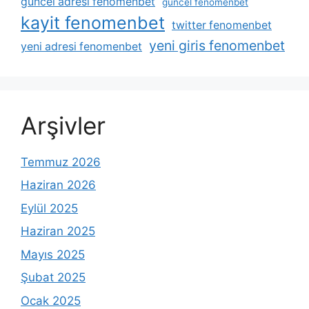
güncel adresi fenomenbet
güncel fenomenbet
kayit fenomenbet
twitter fenomenbet
yeni giris fenomenbet
yeni adresi fenomenbet
Arşivler
Temmuz 2026
Haziran 2026
Eylül 2025
Haziran 2025
Mayıs 2025
Şubat 2025
Ocak 2025