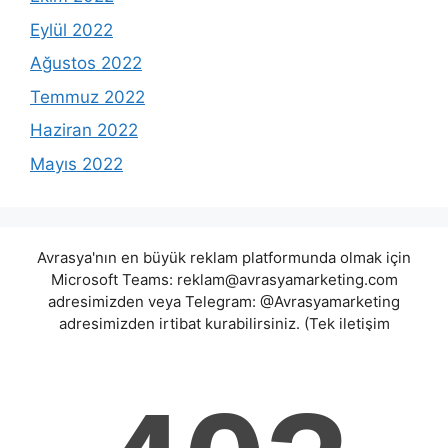
Eylül 2022
Ağustos 2022
Temmuz 2022
Haziran 2022
Mayıs 2022
Avrasya'nın en büyük reklam platformunda olmak için
Microsoft Teams:
reklam@avrasyamarketing.com
adresimizden veya Telegram: @Avrasyamarketing
adresimizden irtibat kurabilirsiniz. (Tek iletişim
adreslerimiz teams / telegram ve mail adresimizdir.
Harici hiçbir iletişim adresimiz bulunmamaktadır.
Lütfen itibar etmeyiniz.) Türkiye yasalarına göre 7258
sayılı kanun uyarınca yasa dışı bahis oynamanın
cezaları mevcuttur. Şu an bulunduğunuz site hiç bir