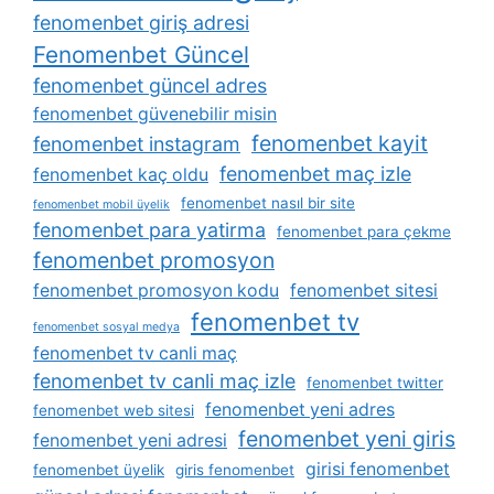
fenomenbet giriş adresi
Fenomenbet Güncel
fenomenbet güncel adres
fenomenbet güvenebilir misin
fenomenbet kayit
fenomenbet instagram
fenomenbet maç izle
fenomenbet kaç oldu
fenomenbet nasıl bir site
fenomenbet mobil üyelik
fenomenbet para yatirma
fenomenbet para çekme
fenomenbet promosyon
fenomenbet promosyon kodu
fenomenbet sitesi
fenomenbet tv
fenomenbet sosyal medya
fenomenbet tv canli maç
fenomenbet tv canli maç izle
fenomenbet twitter
fenomenbet yeni adres
fenomenbet web sitesi
fenomenbet yeni giris
fenomenbet yeni adresi
girisi fenomenbet
fenomenbet üyelik
giris fenomenbet