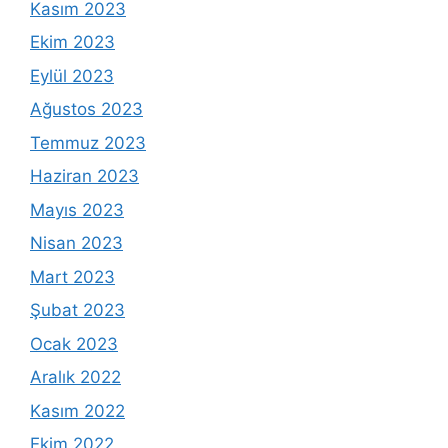
Kasım 2023
Ekim 2023
Eylül 2023
Ağustos 2023
Temmuz 2023
Haziran 2023
Mayıs 2023
Nisan 2023
Mart 2023
Şubat 2023
Ocak 2023
Aralık 2022
Kasım 2022
Ekim 2022