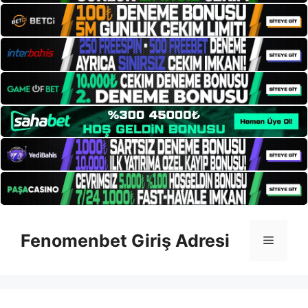
İçeriğe
atla
Fenomenbet Giriş Adresi
Menü