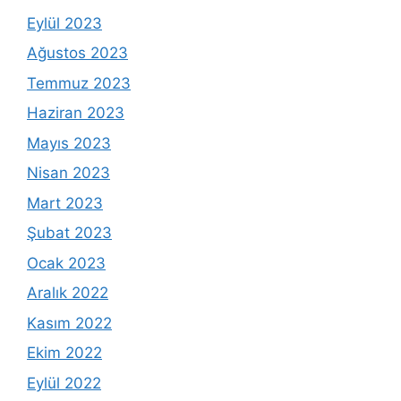
Eylül 2023
Ağustos 2023
Temmuz 2023
Haziran 2023
Mayıs 2023
Nisan 2023
Mart 2023
Şubat 2023
Ocak 2023
Aralık 2022
Kasım 2022
Ekim 2022
Eylül 2022