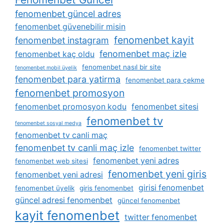
fenomenbet güncel adres
fenomenbet güvenebilir misin
fenomenbet kayit
fenomenbet instagram
fenomenbet maç izle
fenomenbet kaç oldu
fenomenbet nasıl bir site
fenomenbet mobil üyelik
fenomenbet para yatirma
fenomenbet para çekme
fenomenbet promosyon
fenomenbet promosyon kodu
fenomenbet sitesi
fenomenbet tv
fenomenbet sosyal medya
fenomenbet tv canli maç
fenomenbet tv canli maç izle
fenomenbet twitter
fenomenbet yeni adres
fenomenbet web sitesi
fenomenbet yeni giris
fenomenbet yeni adresi
girisi fenomenbet
fenomenbet üyelik
giris fenomenbet
güncel adresi fenomenbet
güncel fenomenbet
kayit fenomenbet
twitter fenomenbet