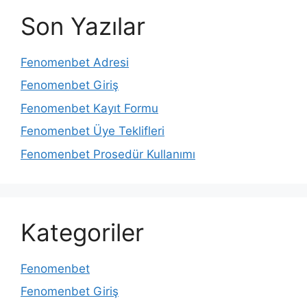
Son Yazılar
Fenomenbet Adresi
Fenomenbet Giriş
Fenomenbet Kayıt Formu
Fenomenbet Üye Teklifleri
Fenomenbet Prosedür Kullanımı
Kategoriler
Fenomenbet
Fenomenbet Giriş