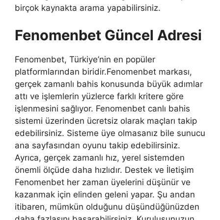
birçok kaynakta arama yapabilirsiniz.
Fenomenbet Güncel Adresi
Fenomenbet, Türkiye’nin en popüler
platformlarından biridir.Fenomenbet markası,
gerçek zamanlı bahis konusunda büyük adımlar
attı ve işlemlerin yüzlerce farklı kritere göre
işlenmesini sağlıyor. Fenomenbet canlı bahis
sistemi üzerinden ücretsiz olarak maçları takip
edebilirsiniz. Sisteme üye olmasanız bile sunucu
ana sayfasından oyunu takip edebilirsiniz.
Ayrıca, gerçek zamanlı hız, yerel sistemden
önemli ölçüde daha hızlıdır. Destek ve İletişim
Fenomenbet her zaman üyelerini düşünür ve
kazanmak için elinden geleni yapar. Şu andan
itibaren, mümkün olduğunu düşündüğünüzden
daha fazlasını başarabilirsiniz. Kuruluşunuzun,