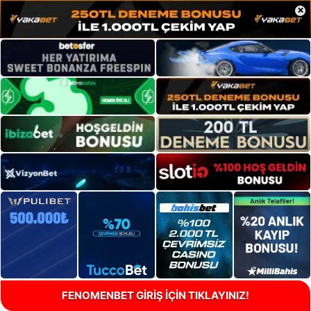
×
FENOMENBET GİRİŞ İÇİN TIKLAYINIZ!