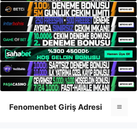
İçeriğe
atla
Fenomenbet Giriş Adresi
Menü