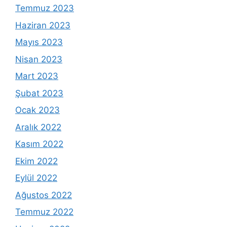
Temmuz 2023
Haziran 2023
Mayıs 2023
Nisan 2023
Mart 2023
Şubat 2023
Ocak 2023
Aralık 2022
Kasım 2022
Ekim 2022
Eylül 2022
Ağustos 2022
Temmuz 2022