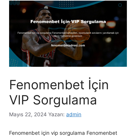
Fenomenbet İçin
VIP Sorgulama
Mayıs 22, 2024
Yazarı:
admin
Fenomenbet için vip sorgulama Fenomenbet