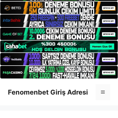
İçeriğe
atla
Fenomenbet Giriş Adresi
Menü