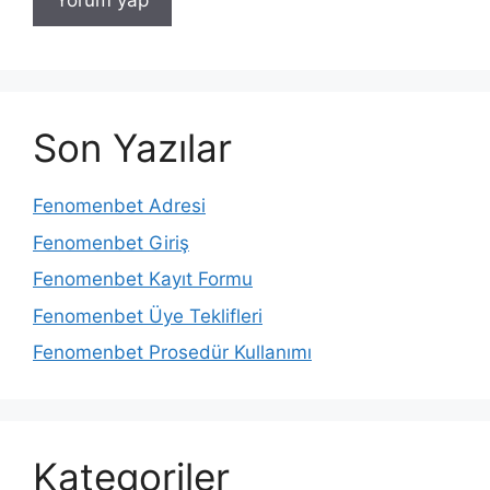
Son Yazılar
Fenomenbet Adresi
Fenomenbet Giriş
Fenomenbet Kayıt Formu
Fenomenbet Üye Teklifleri
Fenomenbet Prosedür Kullanımı
Kategoriler