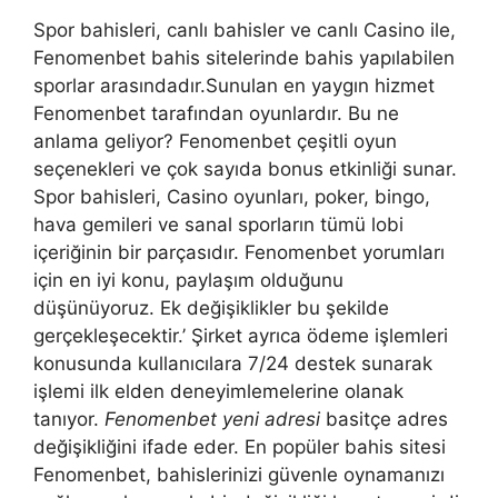
Spor bahisleri, canlı bahisler ve canlı Casino ile,
Fenomenbet bahis sitelerinde bahis yapılabilen
sporlar arasındadır.Sunulan en yaygın hizmet
Fenomenbet tarafından oyunlardır. Bu ne
anlama geliyor? Fenomenbet çeşitli oyun
seçenekleri ve çok sayıda bonus etkinliği sunar.
Spor bahisleri, Casino oyunları, poker, bingo,
hava gemileri ve sanal sporların tümü lobi
içeriğinin bir parçasıdır. Fenomenbet yorumları
için en iyi konu, paylaşım olduğunu
düşünüyoruz. Ek değişiklikler bu şekilde
gerçekleşecektir.’ Şirket ayrıca ödeme işlemleri
konusunda kullanıcılara 7/24 destek sunarak
işlemi ilk elden deneyimlemelerine olanak
tanıyor.
Fenomenbet yeni adresi
basitçe adres
değişikliğini ifade eder. En popüler bahis sitesi
Fenomenbet, bahislerinizi güvenle oynamanızı