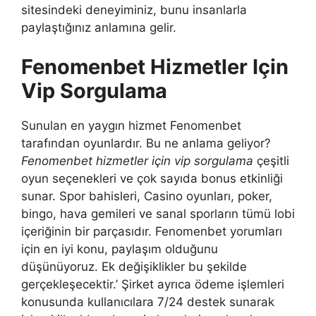
sitesindeki deneyiminiz, bunu insanlarla
paylaştığınız anlamına gelir.
Fenomenbet Hizmetler Için
Vip Sorgulama
Sunulan en yaygın hizmet Fenomenbet
tarafından oyunlardır. Bu ne anlama geliyor?
Fenomenbet hizmetler için vip sorgulama
çeşitli
oyun seçenekleri ve çok sayıda bonus etkinliği
sunar. Spor bahisleri, Casino oyunları, poker,
bingo, hava gemileri ve sanal sporların tümü lobi
içeriğinin bir parçasıdır. Fenomenbet yorumları
için en iyi konu, paylaşım olduğunu
düşünüyoruz. Ek değişiklikler bu şekilde
gerçekleşecektir.’ Şirket ayrıca ödeme işlemleri
konusunda kullanıcılara 7/24 destek sunarak