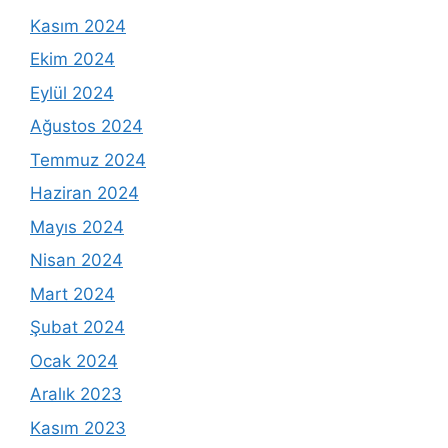
Kasım 2024
Ekim 2024
Eylül 2024
Ağustos 2024
Temmuz 2024
Haziran 2024
Mayıs 2024
Nisan 2024
Mart 2024
Şubat 2024
Ocak 2024
Aralık 2023
Kasım 2023