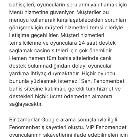
bahisçileri, oyuncuların sorularını yanıtlamak için
Menü hizmetine güveniyor. Müşteriler bu
menüyü kullanarak karşılaşabilecekleri sorunları
görüşmek için müşteri hizmetleri temsilcileriyle
iletişime geçebilirler. Müşteri hizmetleri
temsilcilerine ve oyunculara 24 saat destek
sağlamak casino siteleri için çok önemlidir.
Hemen hemen tüm bahis sitelerinde canlı
destek bulunmadığından dolayı oyuncular
yardıma ihtiyaç duymaktadır. Hiçbir oyuncu
bununla yüzleşmek istemez.’ Sen. Fenomenbet
bahis sitesine katılmak, gerekli tüm hizmet ve
destekleri hiçbir ücret ödemeden almanızı
sağlayacaktır.
Bir zamanlar Google arama sonuçlarıyla ilgili
Fenomenbet şikayetleri oluştu. VIP Fenomenbet
oyuncularının şikayetlerini ifade edebilmeleri için