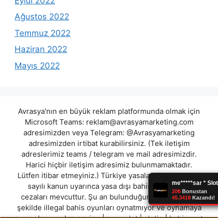
Eylül 2022
Ağustos 2022
Temmuz 2022
Haziran 2022
Mayıs 2022
Avrasya'nın en büyük reklam platformunda olmak için
Microsoft Teams:
reklam@avrasyamarketing.com
adresimizden veya Telegram: @Avrasyamarketing
adresimizden irtibat kurabilirsiniz. (Tek iletişim
adreslerimiz teams / telegram ve mail adresimizdir.
Harici hiçbir iletişim adresimiz bulunmamaktadır.
Lütfen itibar etmeyiniz.) Türkiye yasalarına göre 7258
sayılı kanun uyarınca yasa dışı bahis oynamanın
cezaları mevcuttur. Şu an bulunduğunuz site hiç bir
şekilde illegal bahis oyunları oynatmıyor ve oynamaya