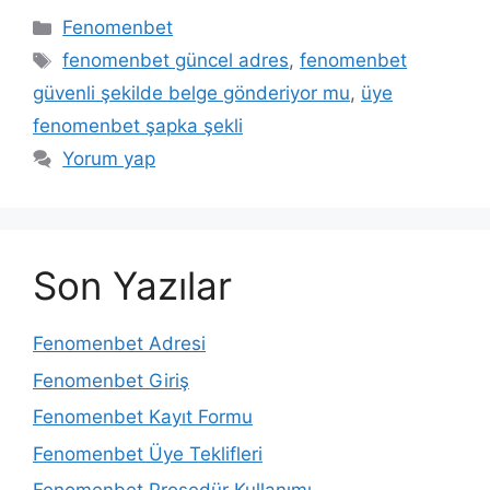
Kategoriler
Fenomenbet
Etiketler
fenomenbet güncel adres
,
fenomenbet
güvenli şekilde belge gönderiyor mu
,
üye
fenomenbet şapka şekli
Yorum yap
Son Yazılar
Fenomenbet Adresi
Fenomenbet Giriş
Fenomenbet Kayıt Formu
Fenomenbet Üye Teklifleri