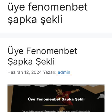
üye fenomenbet
şapka şekli
Üye Fenomenbet
Şapka Şekli
Haziran 12, 2024
Yazarı:
admin