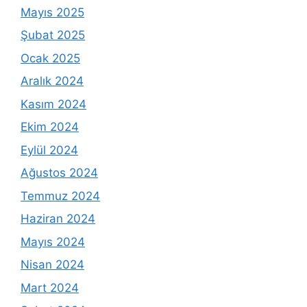
Mayıs 2025
Şubat 2025
Ocak 2025
Aralık 2024
Kasım 2024
Ekim 2024
Eylül 2024
Ağustos 2024
Temmuz 2024
Haziran 2024
Mayıs 2024
Nisan 2024
Mart 2024