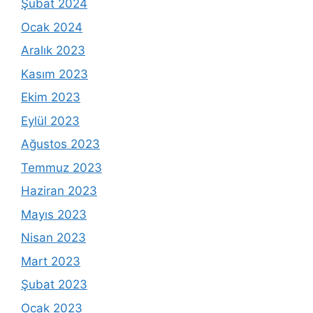
Şubat 2024
Ocak 2024
Aralık 2023
Kasım 2023
Ekim 2023
Eylül 2023
Ağustos 2023
Temmuz 2023
Haziran 2023
Mayıs 2023
Nisan 2023
Mart 2023
Şubat 2023
Ocak 2023