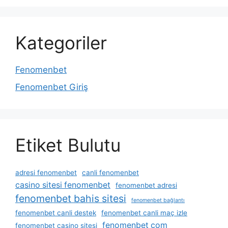
Kategoriler
Fenomenbet
Fenomenbet Giriş
Etiket Bulutu
adresi fenomenbet
canli fenomenbet
casino sitesi fenomenbet
fenomenbet adresi
fenomenbet bahis sitesi
fenomenbet bağlantı
fenomenbet canli destek
fenomenbet canli maç izle
fenomenbet com
fenomenbet casino sitesi