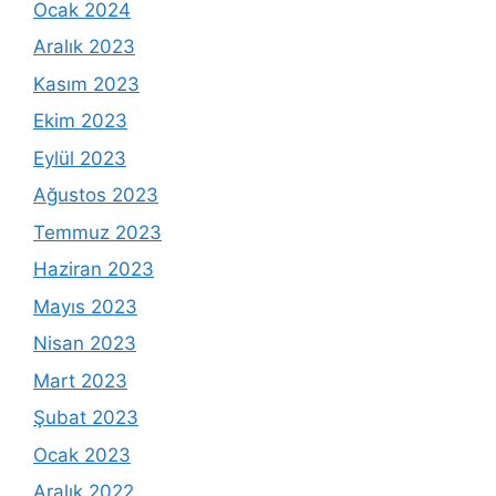
Ocak 2024
Aralık 2023
Kasım 2023
Ekim 2023
Eylül 2023
Ağustos 2023
Temmuz 2023
Haziran 2023
Mayıs 2023
Nisan 2023
Mart 2023
Şubat 2023
Ocak 2023
Aralık 2022