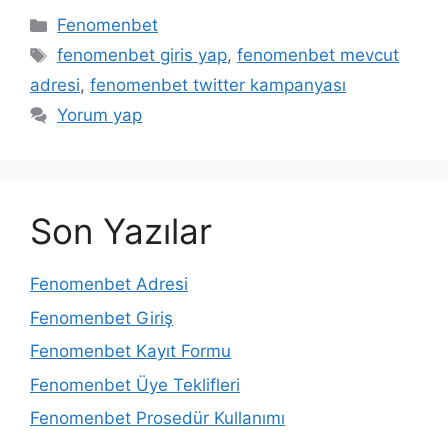
Kategoriler
Fenomenbet
Etiketler
fenomenbet giris yap
,
fenomenbet mevcut
adresi
,
fenomenbet twitter kampanyası
Yorum yap
Son Yazılar
Fenomenbet Adresi
Fenomenbet Giriş
Fenomenbet Kayıt Formu
Fenomenbet Üye Teklifleri
Fenomenbet Prosedür Kullanımı