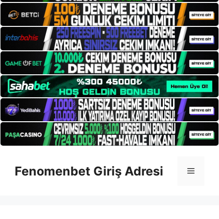
İçeriğe
atla
Fenomenbet Giriş Adresi
Menü