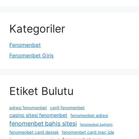
Kategoriler
Fenomenbet
Fenomenbet Giriş
Etiket Bulutu
adresi fenomenbet
canli fenomenbet
casino sitesi fenomenbet
fenomenbet adresi
fenomenbet bahis sitesi
fenomenbet bağlantı
fenomenbet canli destek
fenomenbet canli maç izle