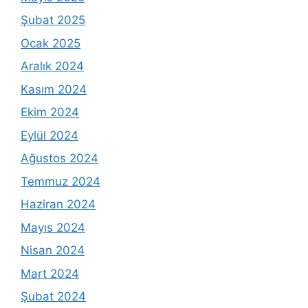
Şubat 2025
Ocak 2025
Aralık 2024
Kasım 2024
Ekim 2024
Eylül 2024
Ağustos 2024
Temmuz 2024
Haziran 2024
Mayıs 2024
Nisan 2024
Mart 2024
Şubat 2024