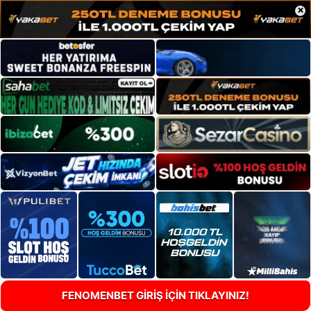
×
FENOMENBET GİRİŞ İÇİN TIKLAYINIZ!