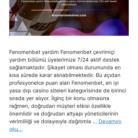
Fenomenbet yardım Fenomenbet çevrimiçi
yardım bölümü üyelerimize 7/24 aktif destek
sağlamaktadır. Şikayet olması durumunda en
kısa sürede karar alınabilmektedir. Bu açıdan
profesyonelce puan alan Fenomenbet, en iyi
yasa dışı casino siteleri kategorisinde de birinci
sırada yer alıyor. İlginç bir konu olmasına
rağmen, doğrudan müşteri etkisi özellikle
önemlidir ve doğrudan altyapı yöneticilerinin
verimliliği ve dolayısıyla dağıtımla …
Devamını
oku…