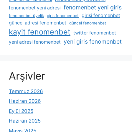
fenomenbet yeni giris
fenomenbet yeni adresi
girisi fenomenbet
fenomenbet üyelik
giris fenomenbet
güncel adresi fenomenbet
güncel fenomenbet
kayit fenomenbet
twitter fenomenbet
yeni giris fenomenbet
yeni adresi fenomenbet
Arşivler
Temmuz 2026
Haziran 2026
Eylül 2025
Haziran 2025
Mayıs 2025