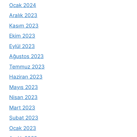
Ocak 2024
Aralık 2023
Kasım 2023
Ekim 2023
Eylül 2023
Ağustos 2023
Temmuz 2023
Haziran 2023
Mayıs 2023
Nisan 2023
Mart 2023
Şubat 2023
Ocak 2023