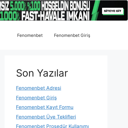
Fenomenbet
Fenomenbet Giriş
Son Yazılar
Fenomenbet Adresi
Fenomenbet Giriş
Fenomenbet Kayıt Formu
Fenomenbet Üye Teklifleri
Fenomenbet Prosedür Kullanımı