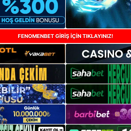
FENOMENBET GİRİŞ İÇİN TIKLAYINIZ!