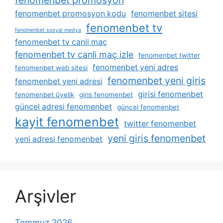
fenomenbet promosyon
fenomenbet promosyon kodu
fenomenbet sitesi
fenomenbet tv
fenomenbet sosyal medya
fenomenbet tv canli maç
fenomenbet tv canli maç izle
fenomenbet twitter
fenomenbet yeni adres
fenomenbet web sitesi
fenomenbet yeni giris
fenomenbet yeni adresi
girisi fenomenbet
fenomenbet üyelik
giris fenomenbet
güncel adresi fenomenbet
güncel fenomenbet
kayit fenomenbet
twitter fenomenbet
yeni giris fenomenbet
yeni adresi fenomenbet
Arşivler
Temmuz 2026