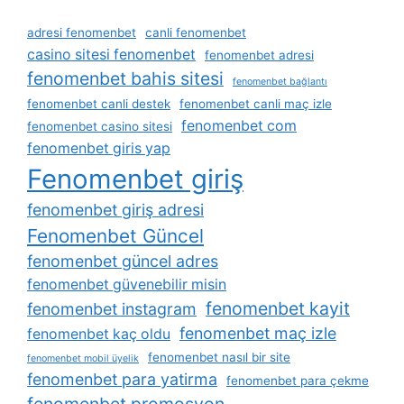
adresi fenomenbet
canli fenomenbet
casino sitesi fenomenbet
fenomenbet adresi
fenomenbet bahis sitesi
fenomenbet bağlantı
fenomenbet canli destek
fenomenbet canli maç izle
fenomenbet com
fenomenbet casino sitesi
fenomenbet giris yap
Fenomenbet giriş
fenomenbet giriş adresi
Fenomenbet Güncel
fenomenbet güncel adres
fenomenbet güvenebilir misin
fenomenbet kayit
fenomenbet instagram
fenomenbet maç izle
fenomenbet kaç oldu
fenomenbet nasıl bir site
fenomenbet mobil üyelik
fenomenbet para yatirma
fenomenbet para çekme