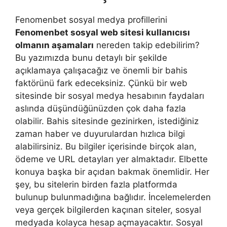
Fenomenbet sosyal medya profillerini
Fenomenbet sosyal web sitesi kullanıcısı
olmanın aşamaları
nereden takip edebilirim?
Bu yazımızda bunu detaylı bir şekilde
açıklamaya çalışacağız ve önemli bir bahis
faktörünü fark edeceksiniz. Çünkü bir web
sitesinde bir sosyal medya hesabının faydaları
aslında düşündüğünüzden çok daha fazla
olabilir. Bahis sitesinde gezinirken, istediğiniz
zaman haber ve duyurulardan hızlıca bilgi
alabilirsiniz. Bu bilgiler içerisinde birçok alan,
ödeme ve URL detayları yer almaktadır. Elbette
konuya başka bir açıdan bakmak önemlidir. Her
şey, bu sitelerin birden fazla platformda
bulunup bulunmadığına bağlıdır. İncelemelerden
veya gerçek bilgilerden kaçınan siteler, sosyal
medyada kolayca hesap açmayacaktır. Sosyal