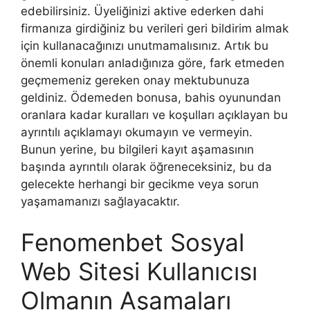
edebilirsiniz. Üyeliğinizi aktive ederken dahi
firmanıza girdiğiniz bu verileri geri bildirim almak
için kullanacağınızı unutmamalısınız. Artık bu
önemli konuları anladığınıza göre, fark etmeden
geçmemeniz gereken onay mektubunuza
geldiniz. Ödemeden bonusa, bahis oyunundan
oranlara kadar kuralları ve koşulları açıklayan bu
ayrıntılı açıklamayı okumayın ve vermeyin.
Bunun yerine, bu bilgileri kayıt aşamasının
başında ayrıntılı olarak öğreneceksiniz, bu da
gelecekte herhangi bir gecikme veya sorun
yaşamamanızı sağlayacaktır.
Fenomenbet Sosyal
Web Sitesi Kullanıcısı
Olmanın Aşamaları