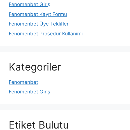
Fenomenbet Giriş
Fenomenbet Kayıt Formu
Fenomenbet Üye Teklifleri
Fenomenbet Prosedür Kullanımı
Kategoriler
Fenomenbet
Fenomenbet Giriş
Etiket Bulutu