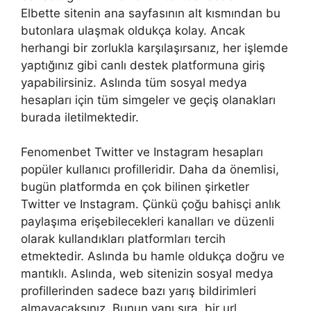
Elbette sitenin ana sayfasının alt kısmından bu
butonlara ulaşmak oldukça kolay. Ancak
herhangi bir zorlukla karşılaşırsanız, her işlemde
yaptığınız gibi canlı destek platformuna giriş
yapabilirsiniz. Aslında tüm sosyal medya
hesapları için tüm simgeler ve geçiş olanakları
burada iletilmektedir.
Fenomenbet Twitter ve Instagram hesapları
popüler kullanıcı profilleridir. Daha da önemlisi,
bugün platformda en çok bilinen şirketler
Twitter ve Instagram. Çünkü çoğu bahisçi anlık
paylaşıma erişebilecekleri kanalları ve düzenli
olarak kullandıkları platformları tercih
etmektedir. Aslında bu hamle oldukça doğru ve
mantıklı. Aslında, web sitenizin sosyal medya
profillerinden sadece bazı yarış bildirimleri
almayacaksınız. Bunun yanı sıra, bir url