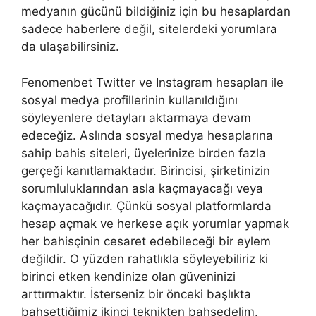
medyanın gücünü bildiğiniz için bu hesaplardan
sadece haberlere değil, sitelerdeki yorumlara
da ulaşabilirsiniz.
Fenomenbet Twitter ve Instagram hesapları ile
sosyal medya profillerinin kullanıldığını
söyleyenlere detayları aktarmaya devam
edeceğiz. Aslında sosyal medya hesaplarına
sahip bahis siteleri, üyelerinize birden fazla
gerçeği kanıtlamaktadır. Birincisi, şirketinizin
sorumluluklarından asla kaçmayacağı veya
kaçmayacağıdır. Çünkü sosyal platformlarda
hesap açmak ve herkese açık yorumlar yapmak
her bahisçinin cesaret edebileceği bir eylem
değildir. O yüzden rahatlıkla söyleyebiliriz ki
birinci etken kendinize olan güveninizi
arttırmaktır. İsterseniz bir önceki başlıkta
bahsettiğimiz ikinci teknikten bahsedelim.