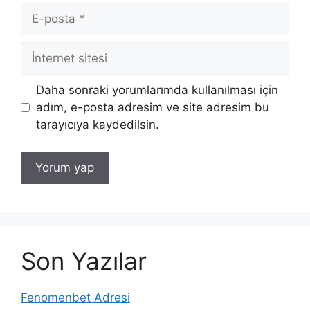
E-
posta
İnternet
sitesi
Daha sonraki yorumlarımda kullanılması için
adım, e-posta adresim ve site adresim bu
tarayıcıya kaydedilsin.
Son Yazılar
Fenomenbet Adresi