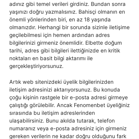
adınız gibi temel verileri girdiniz. Bundan sonra
yaşınızı doğru yazmalısınız. Bahisçi olmanın en
önemli yönlerinden biri, en az 18 yaşında
olmanızdır. Herhangi bir sorunda sizinle iletişime
geçilebilmesi için hemen ardından adres
bilgilerinizi girmeniz önemlidir. Elbette doğum
tarihi, adres gibi bilgileri ilettiğinizde en kritik
noktaları en basit bilgi aktarımı ile
gerçekleştiriyorsunuz.
Artık web sitenizdeki üyelik bilgilerinizden
iletişim adresinizi aktarıyorsunuz. Bu konuda
çoğu kişinin rastgele bir e-posta adresi girmeye
çalıştığı görülebilir. Ancak Fenomenbet üyeliğiniz
sırasında bu iletişim adreslerinden
ulaşabilirsiniz. Bunu akılda tutarak, telefon
numaranız veya e-posta adresiniz için girmeniz
gereken verilerin ne kadar doğru olduğunu fark