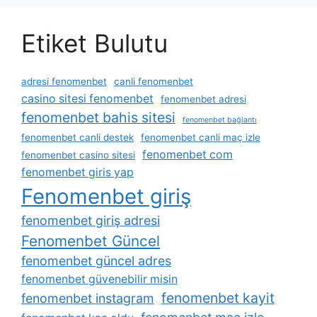
Etiket Bulutu
adresi fenomenbet
canli fenomenbet
casino sitesi fenomenbet
fenomenbet adresi
fenomenbet bahis sitesi
fenomenbet bağlantı
fenomenbet canli destek
fenomenbet canli maç izle
fenomenbet com
fenomenbet casino sitesi
fenomenbet giris yap
Fenomenbet giriş
fenomenbet giriş adresi
Fenomenbet Güncel
fenomenbet güncel adres
fenomenbet güvenebilir misin
fenomenbet kayit
fenomenbet instagram