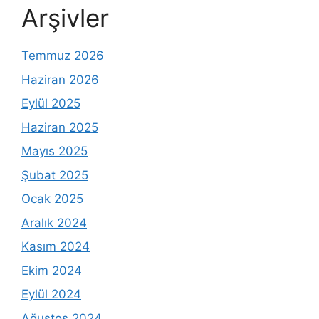
Arşivler
Temmuz 2026
Haziran 2026
Eylül 2025
Haziran 2025
Mayıs 2025
Şubat 2025
Ocak 2025
Aralık 2024
Kasım 2024
Ekim 2024
Eylül 2024
Ağustos 2024