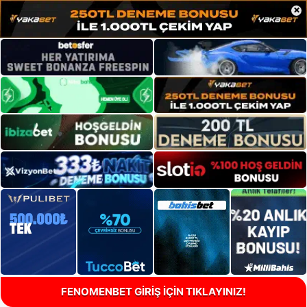
×
FENOMENBET GİRİŞ İÇİN TIKLAYINIZ!