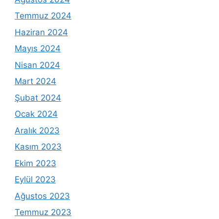
Temmuz 2024
Haziran 2024
Mayıs 2024
Nisan 2024
Mart 2024
Şubat 2024
Ocak 2024
Aralık 2023
Kasım 2023
Ekim 2023
Eylül 2023
Ağustos 2023
Temmuz 2023