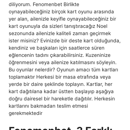
diliyorum. Fenomenbet Birlikte
oynayabileceğiniz birçok kart oyunu arasında
yer alan, ailenizle keyifle oynayabileceğiniz bir
kart oyunuyla da sizleri tanıştıracağız Noel
sezonunda ailenizle kaliteli zaman geçirmek
ister misiniz? Evinizde bir deste kart olduğunda,
kendiniz ve başkaları için saatlerce süren
eğlencenin tadını çıkarabilirsiniz. Kuzeninize
öğrenmesini veya ailenize katılmasını söyleyin.
Bu oyunlar nelerdir? Oyunun amacı tüm kartları
toplamaktır Herkesi bir masa etrafında veya
yerde bir daire şeklinde toplayın. Kartlar, her
kart dağıtılana kadar üstten başlayıp aşağıya
doğru dairesel bir hareketle dağıtılır. Herkesin
kartlarını bakmadan teslim etmesi
gerekmektedir