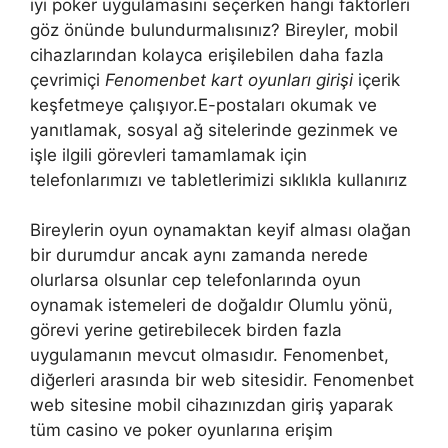
iyi poker uygulamasını seçerken hangi faktörleri
göz önünde bulundurmalısınız? Bireyler, mobil
cihazlarından kolayca erişilebilen daha fazla
çevrimiçi
Fenomenbet kart oyunları girişi
içerik
keşfetmeye çalışıyor.E-postaları okumak ve
yanıtlamak, sosyal ağ sitelerinde gezinmek ve
işle ilgili görevleri tamamlamak için
telefonlarımızı ve tabletlerimizi sıklıkla kullanırız
Bireylerin oyun oynamaktan keyif alması olağan
bir durumdur ancak aynı zamanda nerede
olurlarsa olsunlar cep telefonlarında oyun
oynamak istemeleri de doğaldır Olumlu yönü,
görevi yerine getirebilecek birden fazla
uygulamanın mevcut olmasıdır. Fenomenbet,
diğerleri arasında bir web sitesidir. Fenomenbet
web sitesine mobil cihazınızdan giriş yaparak
tüm casino ve poker oyunlarına erişim