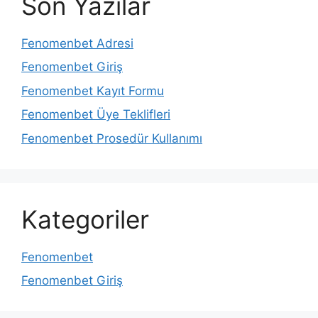
Son Yazılar
Fenomenbet Adresi
Fenomenbet Giriş
Fenomenbet Kayıt Formu
Fenomenbet Üye Teklifleri
Fenomenbet Prosedür Kullanımı
Kategoriler
Fenomenbet
Fenomenbet Giriş