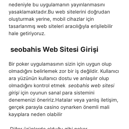
nedeniyle bu uygulamanın yayınlanmasını
yasaklamaktadır.Bu web sitelerini doğrudan
oluşturmak yerine, mobil cihazlar için
tasarlanmış web siteleri aracılığıyla erişilebilir
hale getiriyoruz.
seobahis Web Sitesi Girişi
Bir poker uygulamasının sizin için uygun olup
olmadığını belirlemek zor bir iş değildir. Kullanıcı
ara yüzünün kullanıcı dostu ve anlaşılır olup
olmadığını kontrol etmek
seobahis web sitesi
girişi
için oyunun sanal para sistemini
denemenizi öneririz.Hatalar veya yanlış iletişim,
gerçek parayla casino oynarken önemli mali
kayıplara neden olabilir
Diğer ürünlerde olduğu gibi poker