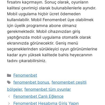
fırsatını kaçırmayın. Sonuç olarak, oyunların
kalitesi çevrimiçi olarak bulunabilenlerle aynıdır.
Mobil uygulama hiçbir ücret ödemeden
kullanılabilir. Mobil Fenomenbet üye olabilmek
için üyelik programına abone olmanız
gerekmektedir. Mobil cihazınızdan giriş
yaptığınızda mobil uygulama otomatik olarak
ekranınızda görünecektir. Geniş menü
seçeneklerinden sürükleyici oyun görünümlerine
kadar aynı yüksek kalitede bahis heyecanının
tadını çıkarabilirsiniz.
Kategoriler
Fenomenbet
Etiketler
fenomenbet bonus
,
fenomenbet çeşitli
bölgeler
,
fenomenbet tüm oyunlar
Yazı
Fenomenbet Canlı Eğlence
dolaşımı
Fenomenbet Hesabıma Giriş Yapın