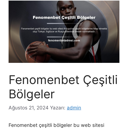
Fenomenbet Çeşitli
Bölgeler
Ağustos 21, 2024
Yazarı:
admin
Fenomenbet çeşitli bölgeler bu web sitesi