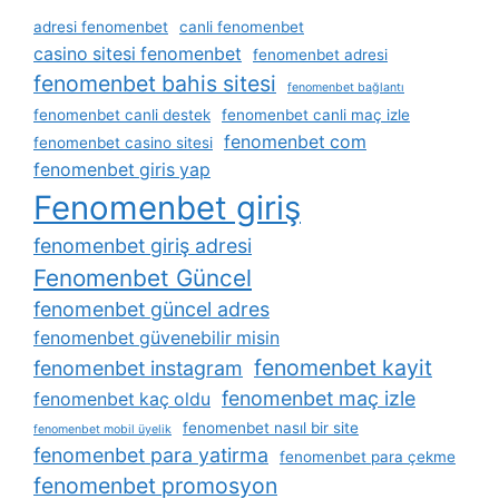
adresi fenomenbet
canli fenomenbet
casino sitesi fenomenbet
fenomenbet adresi
fenomenbet bahis sitesi
fenomenbet bağlantı
fenomenbet canli destek
fenomenbet canli maç izle
fenomenbet com
fenomenbet casino sitesi
fenomenbet giris yap
Fenomenbet giriş
fenomenbet giriş adresi
Fenomenbet Güncel
fenomenbet güncel adres
fenomenbet güvenebilir misin
fenomenbet kayit
fenomenbet instagram
fenomenbet maç izle
fenomenbet kaç oldu
fenomenbet nasıl bir site
fenomenbet mobil üyelik
fenomenbet para yatirma
fenomenbet para çekme
fenomenbet promosyon