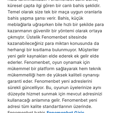
küresel çapta ilgi gören bir canlı bahis şeklidir.
Temel olarak size tek bir maça uygun oranlarla
bahis yapma şansı verir. Bahis, küçük
meblağlarla uğraşırken bile hızlı bir şekilde para
kazanmanın güvenilir bir yöntemi olarak ortaya
çıkmıştır. Üstelik Fenomenbet sitesinde
kazanabileceğiniz para miktarı konusunda da
herhangi bir kısıtlama bulunmuyor. Müşteriler
yeni gelir kaynakları elde ederek ek gelir elde
ederler. Fenomenbet, oyun oynamak için
mükemmel bir platform sağlayarak hem teknik
mükemmelliği hem de yüksek kaliteli oynanışı
garanti eder. Fenomenbet yeni adreslerini
sürekli güncelliyor. Bu, oyunun üyelerinize aynı
düzeyde hizmet sunmak için mevcut adresinizi
kullanacağı anlamına gelir. Fenomenbet yeni
adresi tüm kalite standartlarının üzerinde.
Fenomenbet bahis
Fenomenbet Giriş