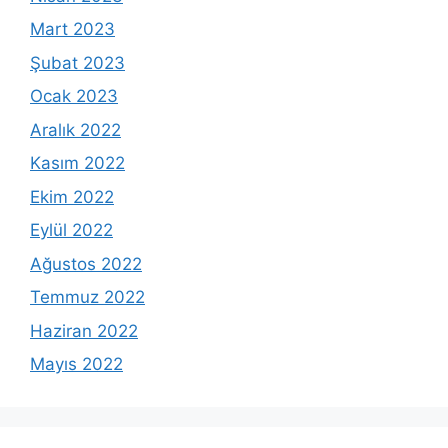
Mart 2023
Şubat 2023
Ocak 2023
Aralık 2022
Kasım 2022
Ekim 2022
Eylül 2022
Ağustos 2022
Temmuz 2022
Haziran 2022
Mayıs 2022