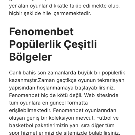
yer alan oyunlar dikkatle takip edilmekte olup,
hiçbir şekilde hile içermemektedir.
Fenomenbet
Popülerlik Çeşitli
Bölgeler
Canlı bahis son zamanlarda büyük bir popülerlik
kazanmıştır.Zaman geçtikçe oyunun tekrarlayan
yapısından hoşlanmamaya başlayabilirsiniz.
Fenomenbet hiç de kötü değil. Web sitesinde
tüm oyunlara en güncel formatta
erişilebilmektedir. Fenomenbet oyunlarından
oluşan geniş bir koleksiyon mevcut. Futbol ve
basketbol paketlerimizin yanı sıra diğer tüm
spor hizmetlerimizi de sitemizde bulabilirsiniz.