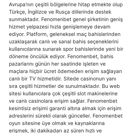
Avrupa’nın çeşitli bölgelerine hitap etmekte olup
Türkçe, İngilizce ve Rusça dillerinde destek
sunmaktadır. Fenomenbet genel şirketinin geniş
hizmet yelpazesi hızla genişlemeye devam
ediyor. Platform, geleneksel maç bahislerinden
uzaklaşarak canlı ve sanal bahis seçeneklerini
kullanıcılarına sunarak spor bahislerinde yeni bir
döneme öncülük ediyor. Fenomenbet, bahis
pazarlarını günün her saatinde işleten ve
maçlara hiçbir ücret ödemeden erişim sağlayan
canlı bir TV hizmetidir. Sitede casinonun yanı
sıra çeşitli hizmetler de sunulmaktadır. Bu web
sitesi kullanıcılara çok çeşitli slot makinelerine
ve canlı casinolara erişim sağlar. Fenomenbet
kesintisiz erişimi garanti altına almak için erişim
adreslerini sürekli olarak günceller. Fenomenbet
oyun sitesine üye olmak ve kaynaklarına
erişmek, iki dakikadan az süren hızlı ve