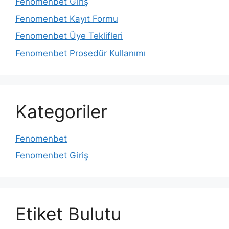
Fenomenbet Giriş
Fenomenbet Kayıt Formu
Fenomenbet Üye Teklifleri
Fenomenbet Prosedür Kullanımı
Kategoriler
Fenomenbet
Fenomenbet Giriş
Etiket Bulutu