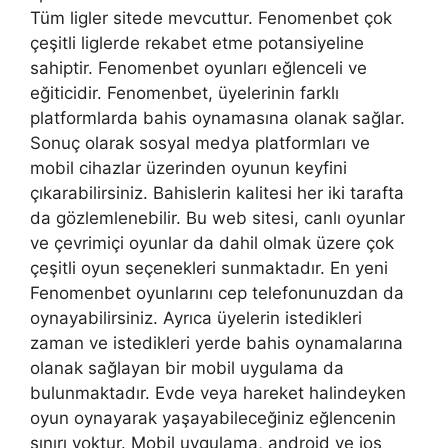
Tüm ligler sitede mevcuttur. Fenomenbet çok
çeşitli liglerde rekabet etme potansiyeline
sahiptir. Fenomenbet oyunları eğlenceli ve
eğiticidir. Fenomenbet, üyelerinin farklı
platformlarda bahis oynamasına olanak sağlar.
Sonuç olarak sosyal medya platformları ve
mobil cihazlar üzerinden oyunun keyfini
çıkarabilirsiniz. Bahislerin kalitesi her iki tarafta
da gözlemlenebilir. Bu web sitesi, canlı oyunlar
ve çevrimiçi oyunlar da dahil olmak üzere çok
çeşitli oyun seçenekleri sunmaktadır. En yeni
Fenomenbet oyunlarını cep telefonunuzdan da
oynayabilirsiniz. Ayrıca üyelerin istedikleri
zaman ve istedikleri yerde bahis oynamalarına
olanak sağlayan bir mobil uygulama da
bulunmaktadır. Evde veya hareket halindeyken
oyun oynayarak yaşayabileceğiniz eğlencenin
sınırı yoktur. Mobil uygulama, android ve ios